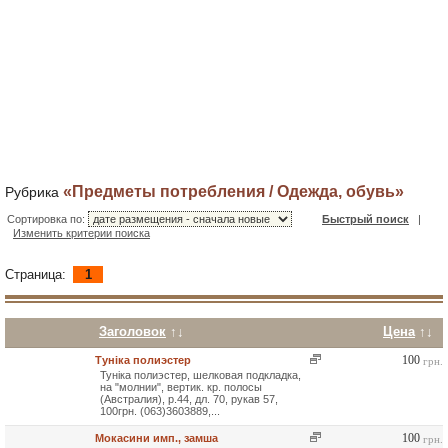
«Предметы потребления / Одежда, обувь»
Рубрика
Сортировка по:
Быстрый поиск
|
Изменить критерии поиска
Страница:
1
Заголовок
↑↓
Цена
↑↓
100
Туніка полиэстер
грн.
Туніка полиэстер, шелковая подкладка,
на "молнии", вертик. кр. полосы
(Австралия), р.44, дл. 70, рукав 57,
100грн. (063)3603889,...
100
Мокасини имп., замша
грн.