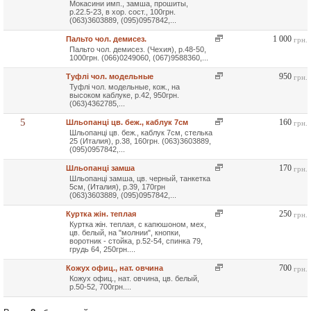
Мокасини имп., замша, прошиты,
р.22.5-23, в хор. сост., 100грн.
(063)3603889, (095)0957842,...
1 000
Пальто чол. демисез.
грн.
Пальто чол. демисез. (Чехия), р.48-50,
1000грн. (066)0249060, (067)9588360,...
950
Туфлі чол. модельные
грн.
Туфлі чол. модельные, кож., на
высоком каблуке, р.42, 950грн.
(063)4362785,...
5
160
Шльопанці цв. беж., каблук 7см
грн.
Шльопанці цв. беж., каблук 7см, стелька
25 (Италия), р.38, 160грн. (063)3603889,
(095)0957842,...
170
Шльопанці замша
грн.
Шльопанці замша, цв. черный, танкетка
5см, (Италия), р.39, 170грн
(063)3603889, (095)0957842,...
250
Куртка жін. теплая
грн.
Куртка жін. теплая, с капюшоном, мех,
цв. белый, на "молнии", кнопки,
воротник - стойка, р.52-54, спинка 79,
грудь 64, 250грн....
700
Кожух офиц., нат. овчина
грн.
Кожух офиц., нат. овчина, цв. белый,
р.50-52, 700грн....