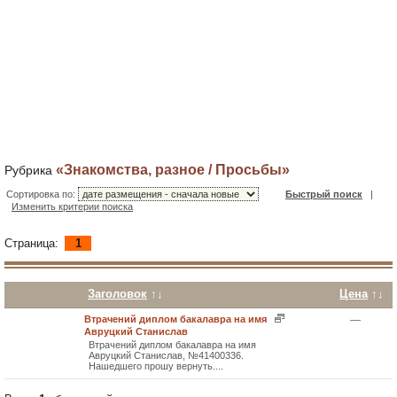
«Знакомства, разное / Просьбы»
Рубрика
Сортировка по:
Быстрый поиск
|
Изменить критерии поиска
Страница:
1
Заголовок
↑↓
Цена
↑↓
—
Втрачений диплом бакалавра на имя
Авруцкий Станислав
Втрачений диплом бакалавра на имя
Авруцкий Станислав, №41400336.
Нашедшего прошу вернуть....