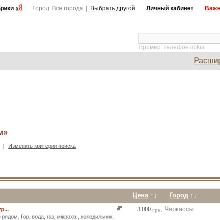
рики
Город: Все города |
Выбрать другой
Личный кабинет
Важн
...
Пример: телефон nokia
Расши
м»
|
Изменить критерии поиска
Цена
↑↓
Город
↑↓
Черкассы
3 000
р...
грн.
 рядом. Гор. вода, газ, мікрохв., холодильник.