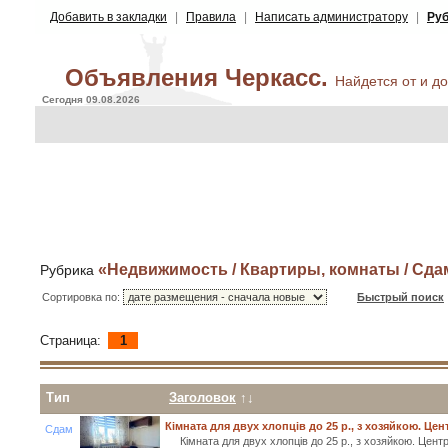
Добавить в закладки
|
Правила
|
Написать администратору
|
Руб
Объявления Черкасс.
Найдется от и до 
Сегодня 09.08.2026
«Недвижимость / Квартиры, комнаты / Сда
Рубрика
Сортировка по:
Быстрый поиск
Страница:
1
Тип
Заголовок
↑↓
Кімната для двух хлопців до 25 р., з хозяйкою. Цент
Сдам
Кімната для двух хлопців до 25 р., з хозяйкою. Центр