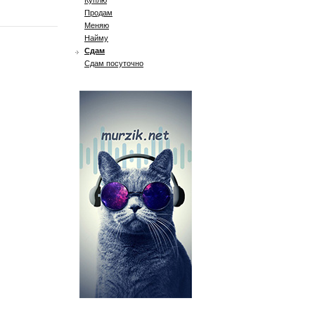
Куплю
Продам
Меняю
Найму
Сдам
Сдам посуточно