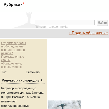
Рубрики
Пример: телефон nokia
+ Подать объявление
Стройматериалы
и оборудование,
все для торговли,
разное /
Промышленные
станки,
оборудование,
сырье / Меняю
Тип:
Обменяю
Редуктор кислородный
Редуктор кислородный, с
монометром, для газ. баллона,
800грн. Возможен обмен на
пленку п/эт
стабилизированную.