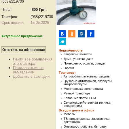
(068)2219730
Цена:
800 Грн.
Телефон:
(068)2219730
Срок подачи:
15.05.2025
Актуальное предложение
Недвижимость
Квартиры, комнаты
Найти все объявления
Дома, участки, дачи
этого автора
Помещения, офисы, склады
Пожаловаться на
Гаражи
объявление
Транспорт
Добавить в закладки
Автомобили легковые, прицепы
Грузовые автомобили, автобусы,
микроавтобусы
Мототехника, велотехника
Речной транспорт
Запасные части, ГСМ
Сельскохозяйственная техника,
спецтехника
Все для дома и офиса
Мебель
ТВ, видеотехника, электроника,
оргтехника
Электроустройства, бытовая