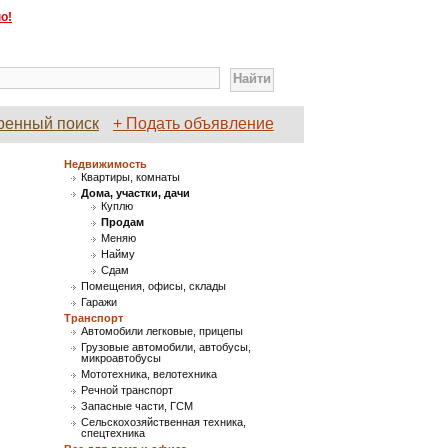
о!
ренный поиск
+ Подать объявление
Недвижимость
Квартиры, комнаты
Дома, участки, дачи
Куплю
Продам
Меняю
Найму
Сдам
Помещения, офисы, склады
Гаражи
Транспорт
Автомобили легковые, прицепы
Грузовые автомобили, автобусы,
микроавтобусы
Мототехника, велотехника
Речной транспорт
Запасные части, ГСМ
Сельскохозяйственная техника,
спецтехника