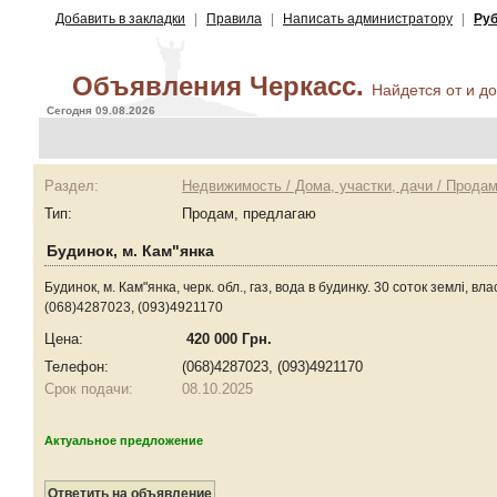
Добавить в закладки
|
Правила
|
Написать администратору
|
Руб
Объявления Черкасс.
Найдется от и до 
Сегодня 09.08.2026
Раздел:
Недвижимость / Дома, участки, дачи / Прода
Тип:
Продам, предлагаю
Будинок, м. Кам"янка
Будинок, м. Кам"янка, черк. обл., газ, вода в будинку. 30 соток землі, вл
(068)4287023, (093)4921170
Цена:
420 000 Грн.
Телефон:
(068)4287023, (093)4921170
Срок подачи:
08.10.2025
Актуальное предложение