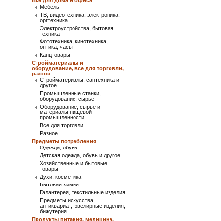
Все для дома и офиса
Мебель
ТВ, видеотехника, электроника,
оргтехника
Электроустройства, бытовая
техника
Фототехника, кинотехника,
оптика, часы
Канцтовары
Стройматериалы и
оборудование, все для торговли,
разное
Стройматериалы, сантехника и
другое
Промышленные станки,
оборудование, сырье
Оборудование, сырье и
материалы пищевой
промышленности
Все для торговли
Разное
Предметы потребления
Одежда, обувь
Детская одежда, обувь и другое
Хозяйственные и бытовые
товары
Духи, косметика
Бытовая химия
Галантерея, текстильные изделия
Предметы искусства,
антиквариат, ювелирные изделия,
бижутерия
Продукты питания, медицина,