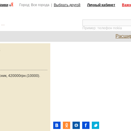
рики
Город: Все города |
Выбрать другой
Личный кабинет
Важн
...
Пример: телефон nokia
Расши
м
асник, 420000грн.(10000).