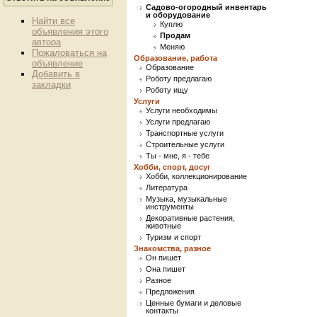
Садово-огородный инвентарь
и оборудование
Найти все
Куплю
объявления этого
Продам
автора
Меняю
Пожаловаться на
Образование, работа
объявление
Образование
Добавить в
Роботу предлагаю
закладки
Роботу ищу
Услуги
Услуги необходимы
Услуги предлагаю
Транспортные услуги
Строительные услуги
Ты - мне, я - тебе
Хобби, спорт, досуг
Хобби, коллекционирование
Литература
Музыка, музыкальные
инструменты
Декоративные растения,
животные
Туризм и спорт
Знакомства, разное
Он пишет
Она пишет
Разное
Предложения
Ценные бумаги и деловые
контакты