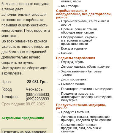
оптика, часы
большие снеговые нагрузки,
Канцтовары
а также дает
Стройматериалы и
оборудование, все для торговли,
дополнительный упор для
разное
сотового поликарбоната,
Стройматериалы, сантехника и
другое
повышая общую жесткость
Промышленные станки,
конструкции. Плюс простота
оборудование, сырье
монтажа.
Оборудование, сырье и
материалы пищевой
Во всех элементах каркаса
промышленности
уже есть готовые отверстия
Все для торговли
для болтовых соединений.
Разное
Дополнительно ничего
Предметы потребления
Одежда, обувь
сверлить не нужно.
Детская одежда, обувь и другое
Инструкция по сборке идет
Хозяйственные и бытовые
в комплекте.
товары
Духи, косметика
Цена:
28 081 Грн.
Бытовая химия
Город
Черкассы
Галантерея, текстильные изделия
Предметы искусства,
(098)2266833,
Телефон:
антиквариат, ювелирные изделия,
(099)2266833
бижутерия
Срок подачи:
09.05.2026
Продукты питания, медицина,
разное
Продукты питания
Аптечные товары, медицинские
Актуальное предложение
приборы, средства дезинфекции
Сельскохозяйственная
продукция, скот, семена и
саженцы