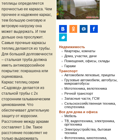
теплицы определяется
прочностью ее каркаса. Чем
прочнее и надежнее каркас,
тем большую снеговую и
ветровую нагрузку она
может выдержать. И тем
дольше она прослужит.
Самые прочные каркасы
Недвижимость
теплиц делаются из трубы.
Квартиры, комнаты
Для большей долговечности
Дома, участки, дачи
– стальная труба должна
Помещения, офисы, склады
иметь антикоррозийное
Гаражи
покрытие: покрашена или
Транспорт
Автомобили легковые, прицепы
оцинкована.
Грузовые автомобили, автобусы,
Каркас теплиц серии
микроавтобусы
«Садовод» делается из
Мототехника, велотехника
стальной трубы с 2х
Речной транспорт
Запасные части, ГСМ
сторонним гальваническим
Сельскохозяйственная техника,
цинкованием. Что
спецтехника
обеспечивает длительную
Все для дома и офиса
защиту от коррозии.
Мебель
ТВ, видеотехника, электроника,
Расстояние между арками
оргтехника
составляет 1.0м. Такое
Электроустройства, бытовая
расстояние позволяет не
техника
Фототехника, кинотехника,
только выдерживать