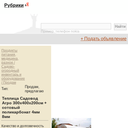
Рубрики
Пример: телефон nokia
+ Подать объявление
Продукты
питания,
медицина,
разное /
Садово-
огородный
инвентарь и
оборудование
/ Продам
Продам,
Тип:
предлагаю
Теплица Садовод
Агро 300х400х200см +
сотовый
поликарбонат 4мм
8мм
Качество и долговечность