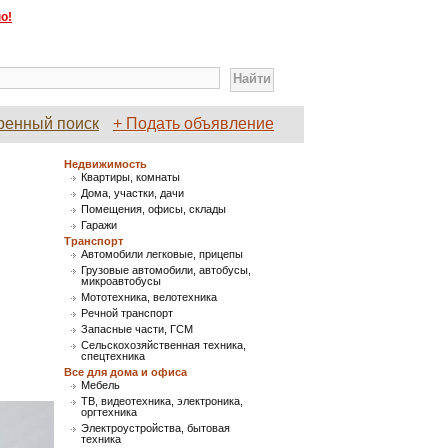
о!
ренный поиск
+ Подать объявление
Недвижимость
Квартиры, комнаты
Дома, участки, дачи
Помещения, офисы, склады
Гаражи
Транспорт
Автомобили легковые, прицепы
Грузовые автомобили, автобусы,
микроавтобусы
Мототехника, велотехника
Речной транспорт
Запасные части, ГСМ
Сельскохозяйственная техника,
спецтехника
Все для дома и офиса
Мебель
ТВ, видеотехника, электроника,
оргтехника
Электроустройства, бытовая
техника