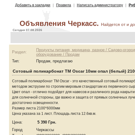
Добавить в закладки
|
Правила
|
Написать администратору
|
Руб
Объявления Черкасс.
Найдется от и до 
Сегодня 07.08.2026
Продукты питания, медицина, разное / Садово-огоро
Раздел:
оборудование / Продам
Тип:
Продам, предлагаю
Сотовый поликарбонат ТМ Oscar 10мм опал (белый) 21
Сотовый поликарбонат ТМ Oscar - это качественный сотовый поликар
методом экструзии по строгим мировым стандартам из первичного сырь
Цвет опал - отлично подойдет для навесов и различного рода накрыти
для солнечной стороны, где важно и защита от прямых солнечных луч
достаточно освещенности.
Размер листа 2100*6000мм
Цена указана за 1 лист. Площадь листа 12.6кв.м.
Цена:
5 390 Грн.
Город
Черкассы