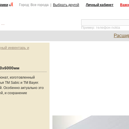
рики
Город: Все города |
Выбрать другой
Личный кабинет
Важн
...
Пример: телефон nokia
Расши
дный инвентарь и
00х6000мм
бонат, изготовленный
я TM Sabic и TM Bayer.
й. Особенно актуально это
ей, и сохранение